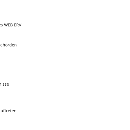
des WEB ERV
 Behörden
nisse
Auftreten