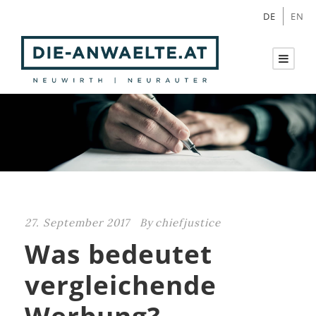
DE
EN
27. September 2017
By
chiefjustice
Was bedeutet
vergleichende
Werbung?