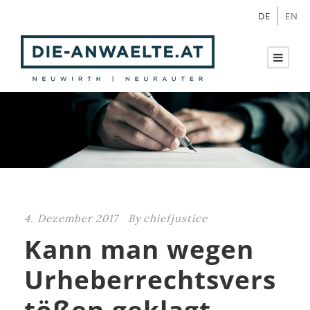
DE
EN
4. Dezember 2017
By
chiefjustice
Kann man wegen
Urheberrechtsvers
tößen geklagt